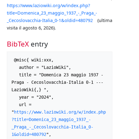
https://www.laziowiki.org/w/index.php?
title=Domenica_23_maggio_1937_-_Praga_-
_Cecoslovacchia-Italia_0-1&oldid=480792
(ultima
visita il agosto 6, 2026).
BibTeX
entry
 @misc{ wiki:xxx,

   author = "LazioWiki",

   title = "Domenica 23 maggio 1937 - 
Praga - Cecoslovacchia-Italia 0-1 --- 
LazioWiki{,} ",

   year = "2024",

   url = 
"
https://www.laziowiki.org/w/index.php
?title=Domenica_23_maggio_1937_-
_Praga_-_Cecoslovacchia-Italia_0-
1&oldid=480792
",
