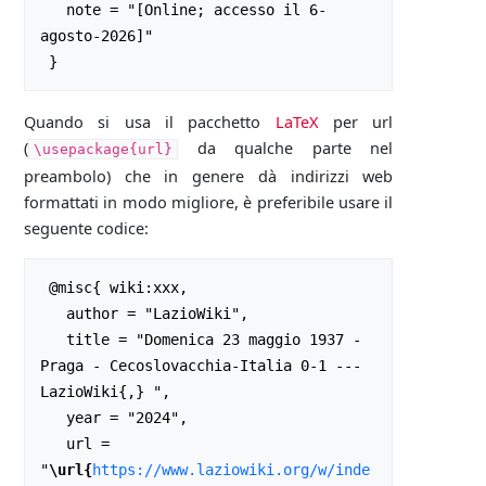
   note = "[Online; accesso il 6-
agosto-2026]"

Quando si usa il pacchetto
LaTeX
per url
(
da qualche parte nel
\usepackage{url}
preambolo) che in genere dà indirizzi web
formattati in modo migliore, è preferibile usare il
seguente codice:
 @misc{ wiki:xxx,

   author = "LazioWiki",

   title = "Domenica 23 maggio 1937 - 
Praga - Cecoslovacchia-Italia 0-1 --- 
LazioWiki{,} ",

   year = "2024",

   url = 
"
\url{
https://www.laziowiki.org/w/inde