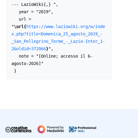
--- LazioWiki{,} ",

   year = "2019",

   url = 
"
\url{
https://www.laziowiki.org/w/inde
x.php?title=Domenica_25_agosto_2019_-
_San_Pellegrino_Terme_-_Lazio-Inter_1-
2&oldid=372066
}
",

   note = "[Online; accesso il 6-
agosto-2026]"
