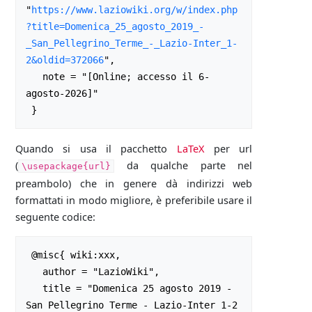
"
https://www.laziowiki.org/w/index.php
?title=Domenica_25_agosto_2019_-
_San_Pellegrino_Terme_-_Lazio-Inter_1-
2&oldid=372066
",

   note = "[Online; accesso il 6-
agosto-2026]"

Quando si usa il pacchetto
LaTeX
per url
(
da qualche parte nel
\usepackage{url}
preambolo) che in genere dà indirizzi web
formattati in modo migliore, è preferibile usare il
seguente codice:
 @misc{ wiki:xxx,

   author = "LazioWiki",

   title = "Domenica 25 agosto 2019 - 
San Pellegrino Terme - Lazio-Inter 1-2 