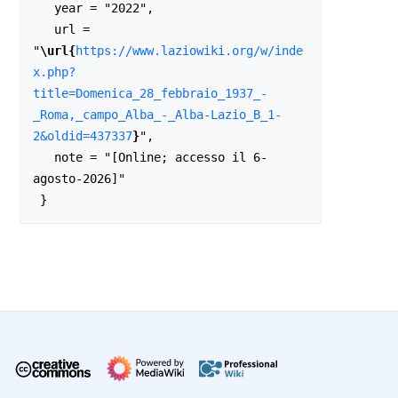
   year = "2022",

   url = 
"
\url{
https://www.laziowiki.org/w/inde
x.php?
title=Domenica_28_febbraio_1937_-
_Roma,_campo_Alba_-_Alba-Lazio_B_1-
2&oldid=437337
}
",

   note = "[Online; accesso il 6-
agosto-2026]"
