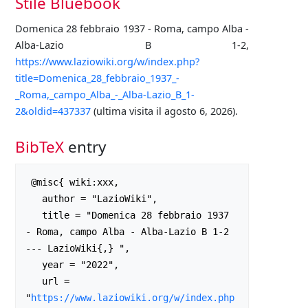
Stile Bluebook
Domenica 28 febbraio 1937 - Roma, campo Alba -
Alba-Lazio B 1-2,
https://www.laziowiki.org/w/index.php?
title=Domenica_28_febbraio_1937_-
_Roma,_campo_Alba_-_Alba-Lazio_B_1-
2&oldid=437337
(ultima visita il agosto 6, 2026).
BibTeX
entry
 @misc{ wiki:xxx,

   author = "LazioWiki",

   title = "Domenica 28 febbraio 1937 
- Roma, campo Alba - Alba-Lazio B 1-2 
--- LazioWiki{,} ",

   year = "2022",

   url = 
"
https://www.laziowiki.org/w/index.php