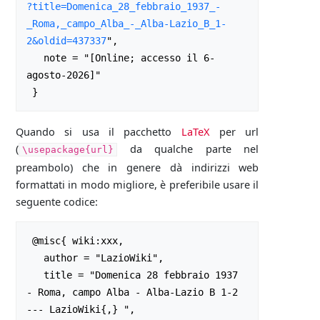
?title=Domenica_28_febbraio_1937_-
_Roma,_campo_Alba_-_Alba-Lazio_B_1-
2&oldid=437337
",

   note = "[Online; accesso il 6-
agosto-2026]"

Quando si usa il pacchetto
LaTeX
per url
(
da qualche parte nel
\usepackage{url}
preambolo) che in genere dà indirizzi web
formattati in modo migliore, è preferibile usare il
seguente codice:
 @misc{ wiki:xxx,

   author = "LazioWiki",

   title = "Domenica 28 febbraio 1937 
- Roma, campo Alba - Alba-Lazio B 1-2 
--- LazioWiki{,} ",
