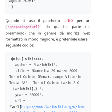
agosto-2026]"

Quando si usa il pacchetto
LaTeX
per url
(
da qualche parte nel
\usepackage{url}
preambolo) che in genere dà indirizzi web
formattati in modo migliore, è preferibile usare il
seguente codice:
 @misc{ wiki:xxx,

   author = "LazioWiki",

   title = "Domenica 29 marzo 2009 - 
Tor di Quinto (Roma), campo Vittorio 
Testa "A" - Tor di Quinto-Lazio 2-0 --
- LazioWiki{,} ",

   year = "2009",

   url = 
"
\url{
https://www.laziowiki.org/w/inde