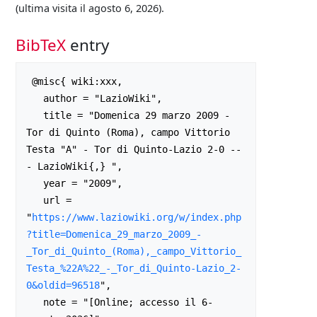
(ultima visita il agosto 6, 2026).
BibTeX
entry
 @misc{ wiki:xxx,

   author = "LazioWiki",

   title = "Domenica 29 marzo 2009 - 
Tor di Quinto (Roma), campo Vittorio 
Testa "A" - Tor di Quinto-Lazio 2-0 --
- LazioWiki{,} ",

   year = "2009",

   url = 
"
https://www.laziowiki.org/w/index.php
?title=Domenica_29_marzo_2009_-
_Tor_di_Quinto_(Roma),_campo_Vittorio_
Testa_%22A%22_-_Tor_di_Quinto-Lazio_2-
0&oldid=96518
",

   note = "[Online; accesso il 6-