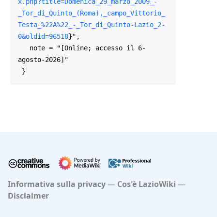
x.php?title=Domenica_29_marzo_2009_-
_Tor_di_Quinto_(Roma),_campo_Vittorio_
Testa_%22A%22_-_Tor_di_Quinto-Lazio_2-
0&oldid=96518
}
",

   note = "[Online; accesso il 6-
agosto-2026]"

Informativa sulla privacy
Cos'è LazioWiki
Disclaimer