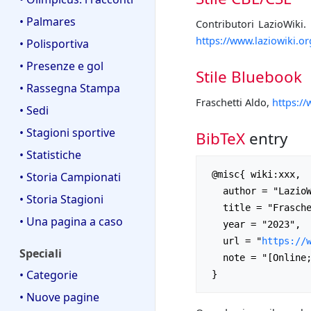
• Palmares
Contributori LazioWiki. 
https://www.laziowiki.o
• Polisportiva
• Presenze e gol
Stile Bluebook
• Rassegna Stampa
Fraschetti Aldo,
https:/
• Sedi
• Stagioni sportive
BibTeX
entry
• Statistiche
 @misc{ wiki:xxx,

• Storia Campionati
   author = "LazioWiki",

• Storia Stagioni
   title = "Fraschetti Aldo --- LazioWiki{,} ",

• Una pagina a caso
   year = "2023",

   url = "
https://
Speciali
   note = "[Online; accesso il 6-agosto-2026]"

• Categorie
• Nuove pagine