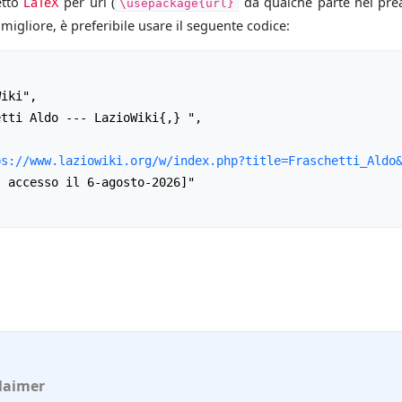
etto
LaTeX
per url (
da qualche parte nel prea
\usepackage{url}
igliore, è preferibile usare il seguente codice:
ps://www.laziowiki.org/w/index.php?title=Fraschetti_Aldo
laimer