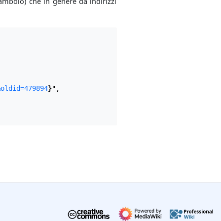
mbolo) che in genere dà indirizzi
&oldid=479894
}
",
