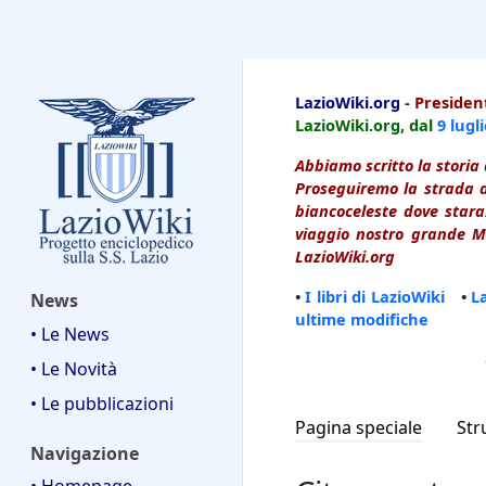
LazioWiki
LazioWiki.org
-
President
LazioWiki.org, dal
9 lugl
Abbiamo scritto la storia 
Proseguiremo la strada d
biancoceleste dove starai
viaggio nostro grande Ma
LazioWiki.org
•
I libri di LazioWiki
•
L
News
ultime modifiche
• Le News
• Le Novità
• Le pubblicazioni
Pagina speciale
Str
Navigazione