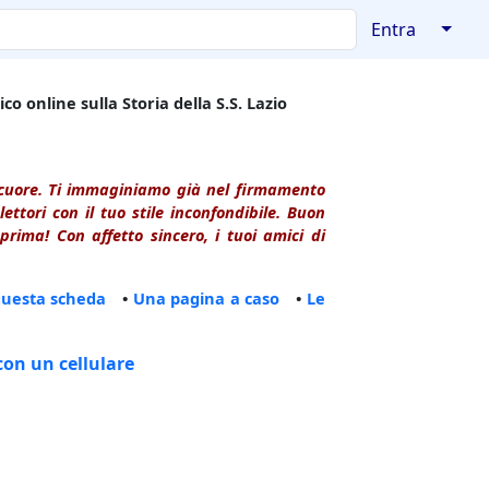
↓
Entra
co online sulla Storia della S.S. Lazio
l cuore. Ti immaginiamo già nel firmamento
ttori con il tuo stile inconfondibile. Buon
rima! Con affetto sincero, i tuoi amici di
questa scheda
•
Una pagina a caso
•
Le
con un cellulare