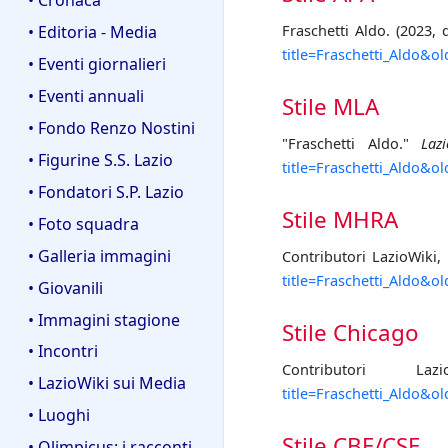
Fraschetti Aldo. (2023,
• Editoria - Media
title=Fraschetti_Aldo&o
• Eventi giornalieri
• Eventi annuali
Stile MLA
• Fondo Renzo Nostini
"Fraschetti Aldo."
Lazi
• Figurine S.S. Lazio
title=Fraschetti_Aldo&o
• Fondatori S.P. Lazio
Stile MHRA
• Foto squadra
• Galleria immagini
Contributori LazioWiki, 
title=Fraschetti_Aldo&o
• Giovanili
• Immagini stagione
Stile Chicago
• Incontri
Contributori L
• LazioWiki sui Media
title=Fraschetti_Aldo&o
• Luoghi
Stile CBE/CSE
• Olimpicus: i racconti