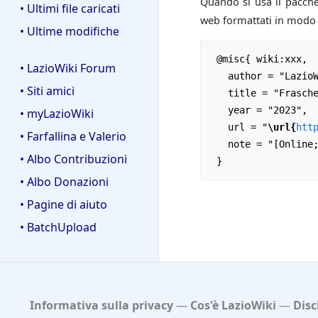
Quando si usa il pacch
• Ultimi file caricati
web formattati in modo m
• Ultime modifiche
 @misc{ wiki:xxx,

• LazioWiki Forum
   author = "LazioWiki",

• Siti amici
   title = "Fraschetti Aldo --- LazioWiki{,} ",

   year = "2023",

• myLazioWiki
   url = "
\url{
htt
• Farfallina e Valerio
   note = "[Online; accesso il 6-agosto-2026]"

• Albo Contribuzioni
• Albo Donazioni
• Pagine di aiuto
• BatchUpload
Informativa sulla privacy
Cos'è LazioWiki
Disc