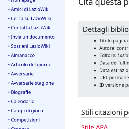
Cita questa 
• Homepage
• Amici di LazioWiki
• Cerca su LazioWiki
Dettagli bibli
• Contatta LazioWiki
• Invia un documento
Titolo pagina:
• Sostieni LazioWiki
Autore: contr
• Almanacco
Editore:
Lazio
Data dell'ult
• Articolo del giorno
Data estrazio
• Avversarie
URL permane
• Avversarie stagione
ID versione p
• Biografie
• Calendario
Stili citazioni
• Campi di gioco
• Competizioni
Stile APA
• Cronaca