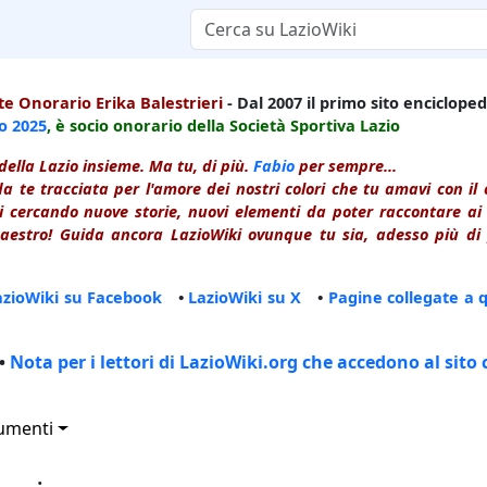
e Onorario Erika Balestrieri
- Dal 2007 il primo sito enciclopedi
io
2025
, è socio onorario della Società Sportiva Lazio
della Lazio insieme. Ma tu, di più.
Fabio
per sempre...
a te tracciata per l'amore dei nostri colori che tu amavi con i
 cercando nuove storie, nuovi elementi da poter raccontare ai le
estro! Guida ancora LazioWiki ovunque tu sia, adesso più di p
azioWiki su Facebook
•
LazioWiki su X
•
Pagine collegate a 
•
Nota per i lettori di LazioWiki.org che accedono al sito 
umenti