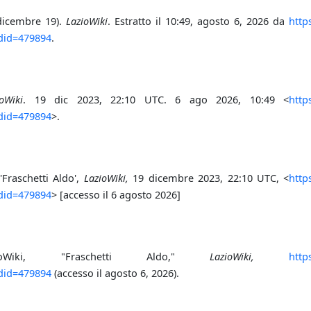
 dicembre 19).
LazioWiki
. Estratto il 10:49, agosto 6, 2026 da
http
ldid=479894
.
oWiki
. 19 dic 2023, 22:10 UTC. 6 ago 2026, 10:49 <
http
ldid=479894
>.
'Fraschetti Aldo',
LazioWiki,
19 dicembre 2023, 22:10 UTC, <
http
ldid=479894
> [accesso il 6 agosto 2026]
azioWiki, "Fraschetti Aldo,"
LazioWiki,
http
ldid=479894
(accesso il agosto 6, 2026).