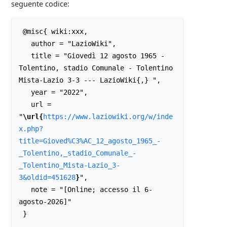
seguente codice:
 @misc{ wiki:xxx,

   author = "LazioWiki",

   title = "Giovedì 12 agosto 1965 - 
Tolentino, stadio Comunale - Tolentino 
Mista-Lazio 3-3 --- LazioWiki{,} ",

   year = "2022",

   url = 
"
\url{
https://www.laziowiki.org/w/inde
x.php?
title=Gioved%C3%AC_12_agosto_1965_-
_Tolentino,_stadio_Comunale_-
_Tolentino_Mista-Lazio_3-
3&oldid=451628
}
",

   note = "[Online; accesso il 6-
agosto-2026]"
