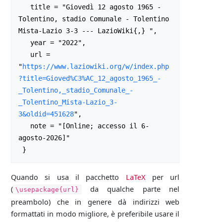
   title = "Giovedì 12 agosto 1965 - 
Tolentino, stadio Comunale - Tolentino 
Mista-Lazio 3-3 --- LazioWiki{,} ",

   year = "2022",

   url = 
"
https://www.laziowiki.org/w/index.php
?title=Gioved%C3%AC_12_agosto_1965_-
_Tolentino,_stadio_Comunale_-
_Tolentino_Mista-Lazio_3-
3&oldid=451628
",

   note = "[Online; accesso il 6-
agosto-2026]"

Quando si usa il pacchetto
LaTeX
per url
(
da qualche parte nel
\usepackage{url}
preambolo) che in genere dà indirizzi web
formattati in modo migliore, è preferibile usare il