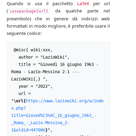
Quando si usa il pacchetto
LaTeX
per url
(
da qualche parte nel
\usepackage{url}
preambolo) che in genere dà indirizzi web
formattati in modo migliore, è preferibile usare il
seguente codice:
 @misc{ wiki:xxx,

   author = "LazioWiki",

   title = "Giovedì 16 giugno 1963 - 
Roma - Lazio-Messina 2-1 --- 
LazioWiki{,} ",

   year = "2022",

   url = 
"
\url{
https://www.laziowiki.org/w/inde
x.php?
title=Gioved%C3%AC_16_giugno_1963_-
_Roma_-_Lazio-Messina_2-
1&oldid=447086
}
",
