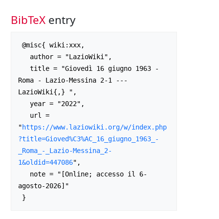
BibTeX
entry
 @misc{ wiki:xxx,

   author = "LazioWiki",

   title = "Giovedì 16 giugno 1963 - 
Roma - Lazio-Messina 2-1 --- 
LazioWiki{,} ",

   year = "2022",

   url = 
"
https://www.laziowiki.org/w/index.php
?title=Gioved%C3%AC_16_giugno_1963_-
_Roma_-_Lazio-Messina_2-
1&oldid=447086
",

   note = "[Online; accesso il 6-
agosto-2026]"
