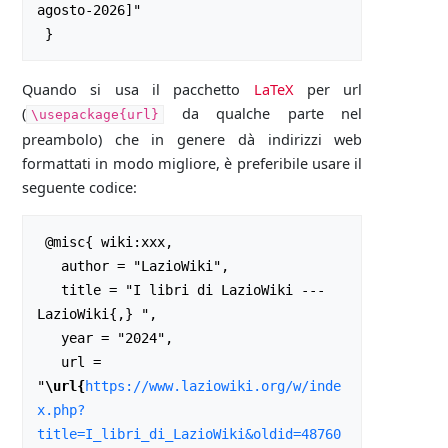
agosto-2026]"

Quando si usa il pacchetto
LaTeX
per url
(
da qualche parte nel
\usepackage{url}
preambolo) che in genere dà indirizzi web
formattati in modo migliore, è preferibile usare il
seguente codice:
 @misc{ wiki:xxx,

   author = "LazioWiki",

   title = "I libri di LazioWiki --- 
LazioWiki{,} ",

   year = "2024",

   url = 
"
\url{
https://www.laziowiki.org/w/inde
x.php?
title=I_libri_di_LazioWiki&oldid=48760