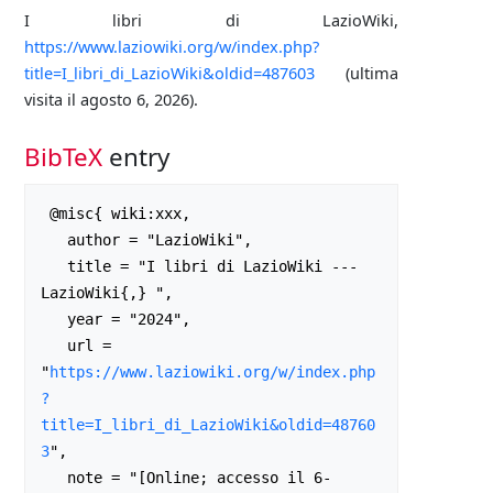
I libri di LazioWiki,
https://www.laziowiki.org/w/index.php?
title=I_libri_di_LazioWiki&oldid=487603
(ultima
visita il agosto 6, 2026).
BibTeX
entry
 @misc{ wiki:xxx,

   author = "LazioWiki",

   title = "I libri di LazioWiki --- 
LazioWiki{,} ",

   year = "2024",

   url = 
"
https://www.laziowiki.org/w/index.php
?
title=I_libri_di_LazioWiki&oldid=48760
3
",

   note = "[Online; accesso il 6-