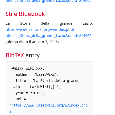
title=La_Storia_della_grande_Lazio&oldid=214066
.
Stile Bluebook
La Storia della grande Lazio,
https://www.laziowiki.org/w/index.php?
title=La_Storia_della_grande_Lazio&oldid=214066
(ultima visita il agosto 7, 2026).
BibTeX
entry
 @misc{ wiki:xxx,

   author = "LazioWiki",

   title = "La Storia della grande 
Lazio --- LazioWiki{,} ",

   year = "2013",

   url = 
"
https://www.laziowiki.org/w/index.php
?