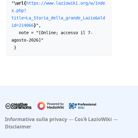
"
\url{
https://www.laziowiki.org/w/inde
x.php?
title=La_Storia_della_grande_Lazio&old
id=214066
}
",

   note = "[Online; accesso il 7-
agosto-2026]"

Informativa sulla privacy
Cos'è LazioWiki
Disclaimer