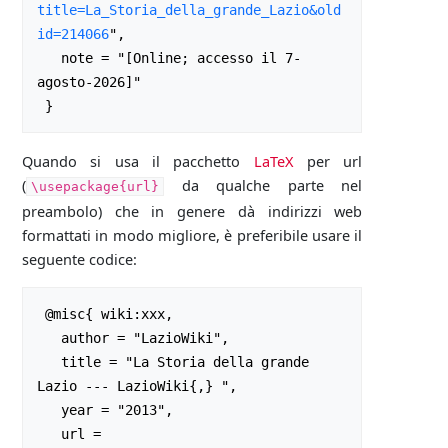
title=La_Storia_della_grande_Lazio&old
id=214066
",

   note = "[Online; accesso il 7-
agosto-2026]"

Quando si usa il pacchetto
LaTeX
per url
(
da qualche parte nel
\usepackage{url}
preambolo) che in genere dà indirizzi web
formattati in modo migliore, è preferibile usare il
seguente codice:
 @misc{ wiki:xxx,

   author = "LazioWiki",

   title = "La Storia della grande 
Lazio --- LazioWiki{,} ",

   year = "2013",

   url = 