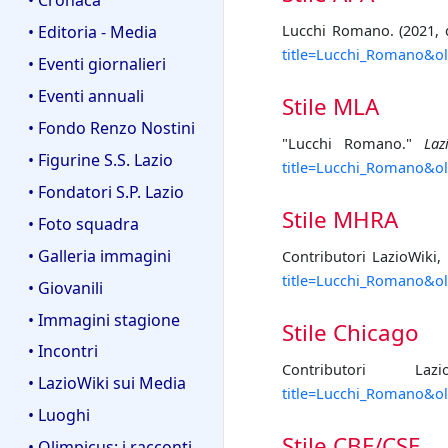
Lucchi Romano. (2021, 
• Editoria - Media
title=Lucchi_Romano&o
• Eventi giornalieri
• Eventi annuali
Stile MLA
• Fondo Renzo Nostini
"Lucchi Romano."
Laz
• Figurine S.S. Lazio
title=Lucchi_Romano&o
• Fondatori S.P. Lazio
Stile MHRA
• Foto squadra
• Galleria immagini
Contributori LazioWiki
title=Lucchi_Romano&o
• Giovanili
• Immagini stagione
Stile Chicago
• Incontri
Contributori L
• LazioWiki sui Media
title=Lucchi_Romano&o
• Luoghi
Stile CBE/CSE
• Olimpicus: i racconti