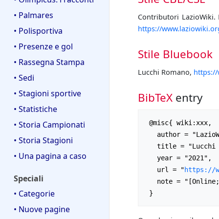
• Palmares
Contributori LazioWiki. 
https://www.laziowiki.
• Polisportiva
• Presenze e gol
Stile Bluebook
• Rassegna Stampa
Lucchi Romano,
https:/
• Sedi
• Stagioni sportive
BibTeX
entry
• Statistiche
 @misc{ wiki:xxx,

• Storia Campionati
   author = "LazioWiki",

• Storia Stagioni
   title = "Lucchi Romano --- LazioWiki{,} ",

• Una pagina a caso
   year = "2021",

   url = "
https://
Speciali
   note = "[Online; accesso il 6-agosto-2026]"

• Categorie
• Nuove pagine