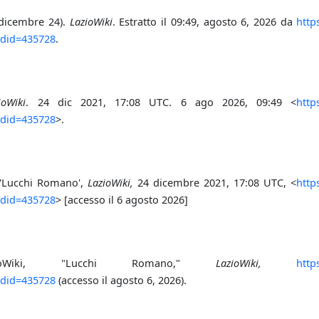
dicembre 24).
LazioWiki
. Estratto il 09:49, agosto 6, 2026 da
http
ldid=435728
.
ioWiki
. 24 dic 2021, 17:08 UTC. 6 ago 2026, 09:49 <
http
ldid=435728
>.
, 'Lucchi Romano',
LazioWiki,
24 dicembre 2021, 17:08 UTC, <
http
ldid=435728
> [accesso il 6 agosto 2026]
azioWiki, "Lucchi Romano,"
LazioWiki,
http
ldid=435728
(accesso il agosto 6, 2026).