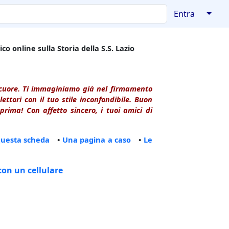
↓
Entra
co online sulla Storia della S.S. Lazio
l cuore. Ti immaginiamo già nel firmamento
ttori con il tuo stile inconfondibile. Buon
rima! Con affetto sincero, i tuoi amici di
questa scheda
•
Una pagina a caso
•
Le
con un cellulare