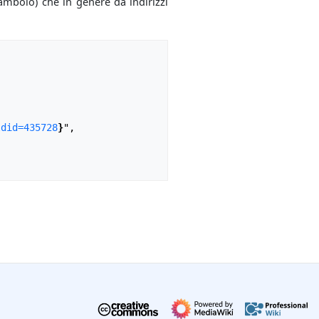
mbolo) che in genere dà indirizzi
ldid=435728
}
",
