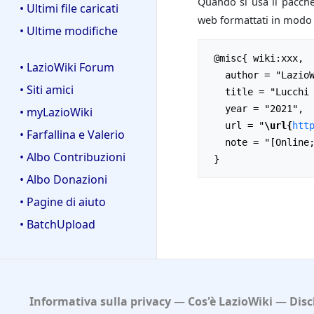
Quando si usa il pacch
• Ultimi file caricati
web formattati in modo m
• Ultime modifiche
 @misc{ wiki:xxx,

• LazioWiki Forum
   author = "LazioWiki",

• Siti amici
   title = "Lucchi Romano --- LazioWiki{,} ",

   year = "2021",

• myLazioWiki
   url = "
\url{
htt
• Farfallina e Valerio
   note = "[Online; accesso il 6-agosto-2026]"

• Albo Contribuzioni
• Albo Donazioni
• Pagine di aiuto
• BatchUpload
Informativa sulla privacy
Cos'è LazioWiki
Disc