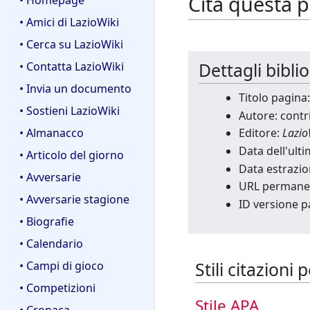
Cita questa 
• Homepage
• Amici di LazioWiki
• Cerca su LazioWiki
Dettagli bibli
• Contatta LazioWiki
• Invia un documento
Titolo pagin
• Sostieni LazioWiki
Autore: contr
• Almanacco
Editore:
Lazio
Data dell'ult
• Articolo del giorno
Data estrazio
• Avversarie
URL permane
• Avversarie stagione
ID versione p
• Biografie
• Calendario
Stili citazion
• Campi di gioco
• Competizioni
Stile APA
• Cronaca