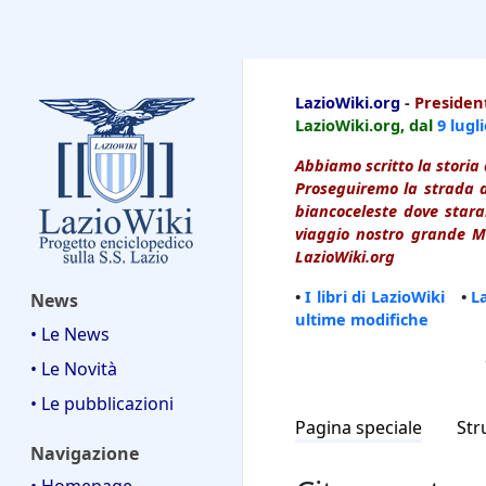
LazioWiki
LazioWiki.org
-
President
LazioWiki.org, dal
9 lugl
Abbiamo scritto la storia 
Proseguiremo la strada d
biancoceleste dove starai
viaggio nostro grande Ma
LazioWiki.org
•
I libri di LazioWiki
•
L
News
ultime modifiche
• Le News
• Le Novità
• Le pubblicazioni
Pagina speciale
Str
Navigazione