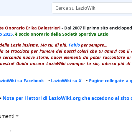
e Onorario Erika Balestrieri
- Dal 2007 il primo sito enciclopedi
io
2025
, è socio onorario della Società Sportiva Lazio
della Lazio insieme. Ma tu, di più.
Fabio
per sempre...
a te tracciata per l'amore dei nostri colori che tu amavi con i
 cercando nuove storie, nuovi elementi da poter raccontare ai le
estro! Guida ancora LazioWiki ovunque tu sia, adesso più di p
azioWiki su Facebook
•
LazioWiki su X
•
Pagine collegate a 
•
Nota per i lettori di LazioWiki.org che accedono al sito 
umenti