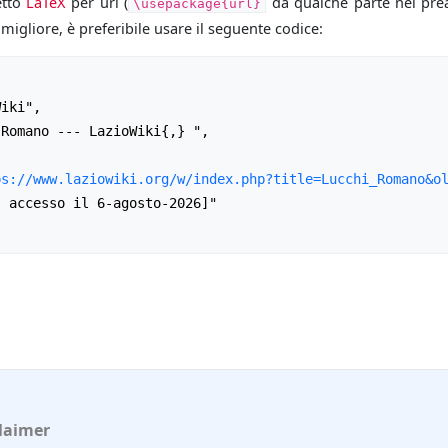
etto
LaTeX
per url (
da qualche parte nel prea
\usepackage{url}
igliore, è preferibile usare il seguente codice:
ps://www.laziowiki.org/w/index.php?title=Lucchi_Romano&o
laimer