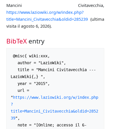
Mancini Civitavecchia,
https://www.laziowiki.org/w/index.php?
title=Mancini_Civitavecchia&oldid=285239
(ultima
visita il agosto 6, 2026).
BibTeX
entry
 @misc{ wiki:xxx,

   author = "LazioWiki",

   title = "Mancini Civitavecchia --- 
LazioWiki{,} ",

   year = "2015",

   url = 
"
https://www.laziowiki.org/w/index.php
?
title=Mancini_Civitavecchia&oldid=2852
39
",

   note = "[Online; accesso il 6-