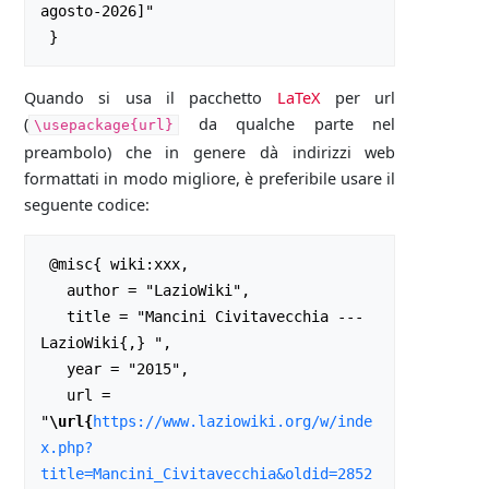
agosto-2026]"

Quando si usa il pacchetto
LaTeX
per url
(
da qualche parte nel
\usepackage{url}
preambolo) che in genere dà indirizzi web
formattati in modo migliore, è preferibile usare il
seguente codice:
 @misc{ wiki:xxx,

   author = "LazioWiki",

   title = "Mancini Civitavecchia --- 
LazioWiki{,} ",

   year = "2015",

   url = 
"
\url{
https://www.laziowiki.org/w/inde
x.php?
title=Mancini_Civitavecchia&oldid=2852