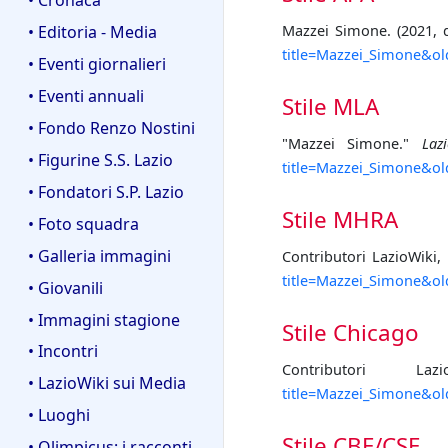
Mazzei Simone. (2021, 
• Editoria - Media
title=Mazzei_Simone&ol
• Eventi giornalieri
• Eventi annuali
Stile MLA
• Fondo Renzo Nostini
"Mazzei Simone."
Laz
• Figurine S.S. Lazio
title=Mazzei_Simone&ol
• Fondatori S.P. Lazio
Stile MHRA
• Foto squadra
• Galleria immagini
Contributori LazioWiki,
title=Mazzei_Simone&ol
• Giovanili
• Immagini stagione
Stile Chicago
• Incontri
Contributori L
• LazioWiki sui Media
title=Mazzei_Simone&ol
• Luoghi
Stile CBE/CSE
• Olimpicus: i racconti