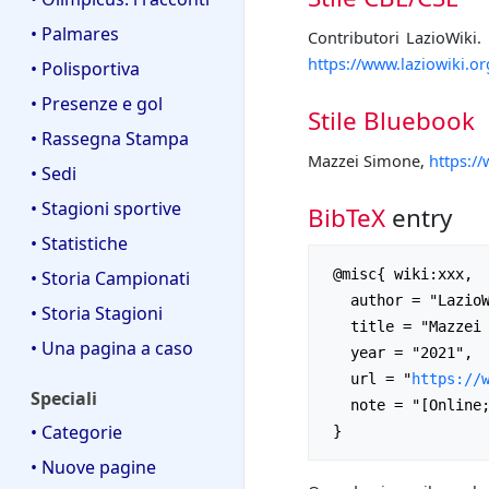
• Palmares
Contributori LazioWiki. 
https://www.laziowiki.
• Polisportiva
• Presenze e gol
Stile Bluebook
• Rassegna Stampa
Mazzei Simone,
https:/
• Sedi
• Stagioni sportive
BibTeX
entry
• Statistiche
 @misc{ wiki:xxx,

• Storia Campionati
   author = "LazioWiki",

• Storia Stagioni
   title = "Mazzei Simone --- LazioWiki{,} ",

• Una pagina a caso
   year = "2021",

   url = "
https://
Speciali
   note = "[Online; accesso il 6-agosto-2026]"

• Categorie
• Nuove pagine