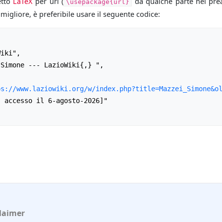
etto
LaTeX
per url (
da qualche parte nel prea
\usepackage{url}
igliore, è preferibile usare il seguente codice:
ps://www.laziowiki.org/w/index.php?title=Mazzei_Simone&o
laimer