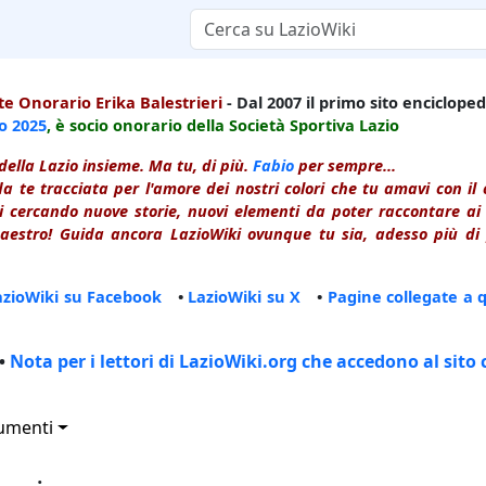
e Onorario Erika Balestrieri
- Dal 2007 il primo sito enciclopedi
io
2025
, è socio onorario della Società Sportiva Lazio
della Lazio insieme. Ma tu, di più.
Fabio
per sempre...
a te tracciata per l'amore dei nostri colori che tu amavi con i
 cercando nuove storie, nuovi elementi da poter raccontare ai le
estro! Guida ancora LazioWiki ovunque tu sia, adesso più di p
azioWiki su Facebook
•
LazioWiki su X
•
Pagine collegate a 
•
Nota per i lettori di LazioWiki.org che accedono al sito 
umenti