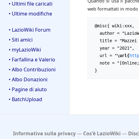
Quando si usa il pacch
• Ultimi file caricati
web formattati in modo m
• Ultime modifiche
 @misc{ wiki:xxx,

• LazioWiki Forum
   author = "LazioWiki",

• Siti amici
   title = "Mazzei Simone --- LazioWiki{,} ",

   year = "2021",

• myLazioWiki
   url = "
\url{
htt
• Farfallina e Valerio
   note = "[Online; accesso il 6-agosto-2026]"

• Albo Contribuzioni
• Albo Donazioni
• Pagine di aiuto
• BatchUpload
Informativa sulla privacy
Cos'è LazioWiki
Disc