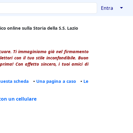
↓
Entra
co online sulla Storia della S.S. Lazio
l cuore. Ti immaginiamo già nel firmamento
ttori con il tuo stile inconfondibile. Buon
rima! Con affetto sincero, i tuoi amici di
questa scheda
•
Una pagina a caso
•
Le
con un cellulare