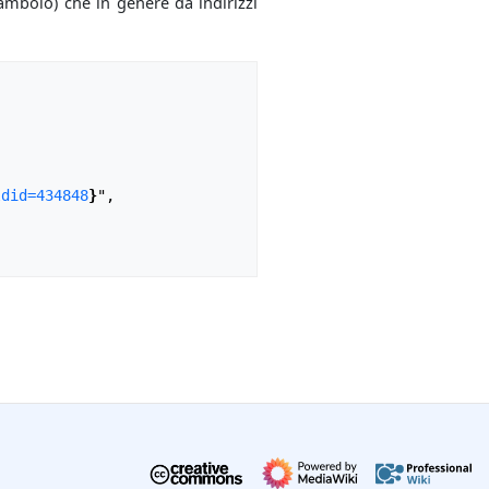
mbolo) che in genere dà indirizzi
ldid=434848
}
",
