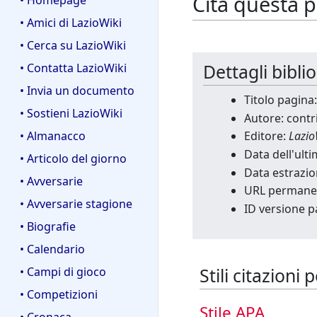
Cita questa 
• Homepage
• Amici di LazioWiki
• Cerca su LazioWiki
Dettagli bibli
• Contatta LazioWiki
• Invia un documento
Titolo pagina
• Sostieni LazioWiki
Autore: contr
• Almanacco
Editore:
Lazio
Data dell'ult
• Articolo del giorno
Data estrazio
• Avversarie
URL permane
• Avversarie stagione
ID versione p
• Biografie
• Calendario
Stili citazion
• Campi di gioco
• Competizioni
Stile APA
• Cronaca