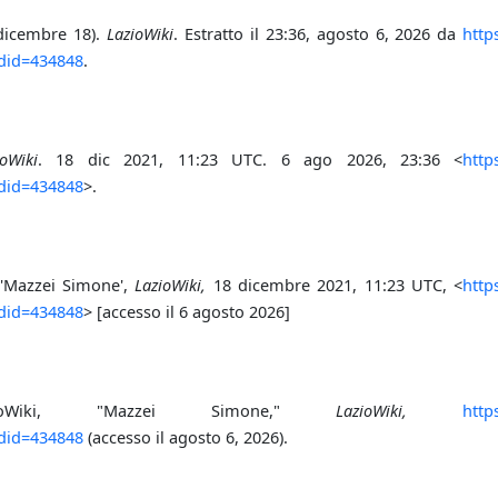
dicembre 18).
LazioWiki
. Estratto il 23:36, agosto 6, 2026 da
http
did=434848
.
ioWiki
. 18 dic 2021, 11:23 UTC. 6 ago 2026, 23:36 <
http
did=434848
>.
 'Mazzei Simone',
LazioWiki,
18 dicembre 2021, 11:23 UTC, <
http
did=434848
> [accesso il 6 agosto 2026]
azioWiki, "Mazzei Simone,"
LazioWiki,
http
did=434848
(accesso il agosto 6, 2026).