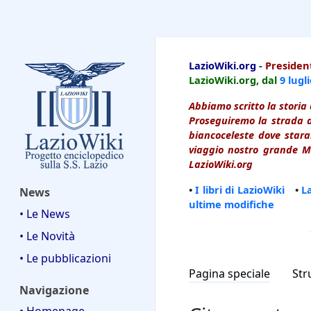
LazioWiki
LazioWiki.org
-
President
LazioWiki.org, dal
9 lugl
Abbiamo scritto la storia 
Proseguiremo la strada d
biancoceleste dove starai
viaggio nostro grande Ma
LazioWiki.org
•
I libri di LazioWiki
•
L
News
ultime modifiche
• Le News
• Le Novità
• Le pubblicazioni
Pagina speciale
Str
Navigazione