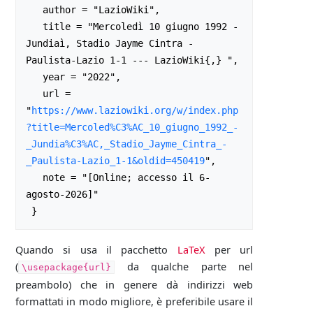
   author = "LazioWiki",

   title = "Mercoledì 10 giugno 1992 - 
Jundiaì, Stadio Jayme Cintra - 
Paulista-Lazio 1-1 --- LazioWiki{,} ",

   year = "2022",

   url = 
"
https://www.laziowiki.org/w/index.php
?title=Mercoled%C3%AC_10_giugno_1992_-
_Jundia%C3%AC,_Stadio_Jayme_Cintra_-
_Paulista-Lazio_1-1&oldid=450419
",

   note = "[Online; accesso il 6-
agosto-2026]"

Quando si usa il pacchetto
LaTeX
per url
(
da qualche parte nel
\usepackage{url}
preambolo) che in genere dà indirizzi web
formattati in modo migliore, è preferibile usare il