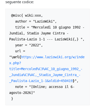
seguente codice:
 @misc{ wiki:xxx,

   author = "LazioWiki",

   title = "Mercoledì 10 giugno 1992 - 
Jundiaì, Stadio Jayme Cintra - 
Paulista-Lazio 1-1 --- LazioWiki{,} ",

   year = "2022",

   url = 
"
\url{
https://www.laziowiki.org/w/inde
x.php?
title=Mercoled%C3%AC_10_giugno_1992_-
_Jundia%C3%AC,_Stadio_Jayme_Cintra_-
_Paulista-Lazio_1-1&oldid=450419
}
",

   note = "[Online; accesso il 6-
agosto-2026]"
