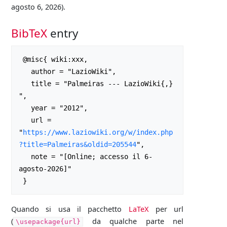
agosto 6, 2026).
BibTeX
entry
 @misc{ wiki:xxx,

   author = "LazioWiki",

   title = "Palmeiras --- LazioWiki{,} 
",

   year = "2012",

   url = 
"
https://www.laziowiki.org/w/index.php
?title=Palmeiras&oldid=205544
",

   note = "[Online; accesso il 6-
agosto-2026]"

Quando si usa il pacchetto
LaTeX
per url
(
da qualche parte nel
\usepackage{url}