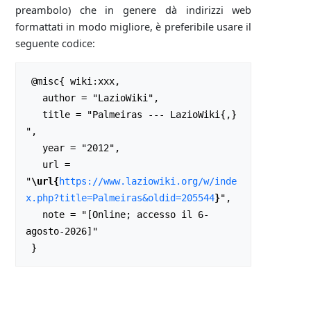
preambolo) che in genere dà indirizzi web
formattati in modo migliore, è preferibile usare il
seguente codice:
 @misc{ wiki:xxx,

   author = "LazioWiki",

   title = "Palmeiras --- LazioWiki{,} 
",

   year = "2012",

   url = 
"
\url{
https://www.laziowiki.org/w/inde
x.php?title=Palmeiras&oldid=205544
}
",

   note = "[Online; accesso il 6-
agosto-2026]"
