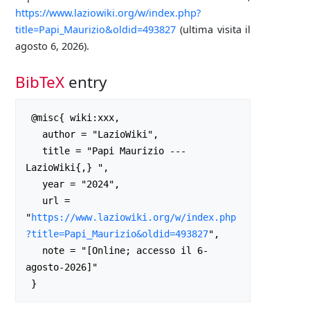
https://www.laziowiki.org/w/index.php?
title=Papi_Maurizio&oldid=493827
(ultima visita il
agosto 6, 2026).
BibTeX
entry
 @misc{ wiki:xxx,

   author = "LazioWiki",

   title = "Papi Maurizio --- 
LazioWiki{,} ",

   year = "2024",

   url = 
"
https://www.laziowiki.org/w/index.php
?title=Papi_Maurizio&oldid=493827
",

   note = "[Online; accesso il 6-
agosto-2026]"
