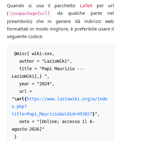
Quando si usa il pacchetto
LaTeX
per url
(
da qualche parte nel
\usepackage{url}
preambolo) che in genere dà indirizzi web
formattati in modo migliore, è preferibile usare il
seguente codice:
 @misc{ wiki:xxx,

   author = "LazioWiki",

   title = "Papi Maurizio --- 
LazioWiki{,} ",

   year = "2024",

   url = 
"
\url{
https://www.laziowiki.org/w/inde
x.php?
title=Papi_Maurizio&oldid=493827
}
",

   note = "[Online; accesso il 6-
agosto-2026]"
