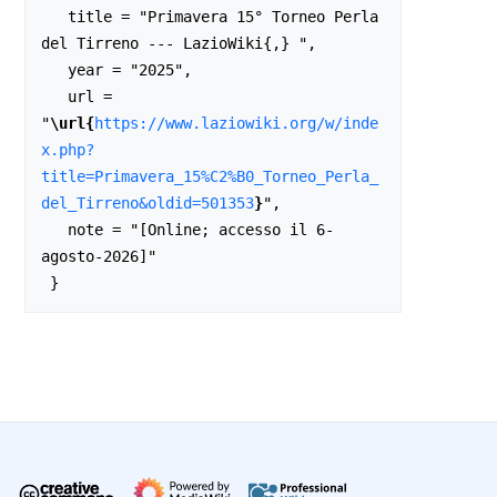
   title = "Primavera 15° Torneo Perla 
del Tirreno --- LazioWiki{,} ",

   year = "2025",

   url = 
"
\url{
https://www.laziowiki.org/w/inde
x.php?
title=Primavera_15%C2%B0_Torneo_Perla_
del_Tirreno&oldid=501353
}
",

   note = "[Online; accesso il 6-
agosto-2026]"
