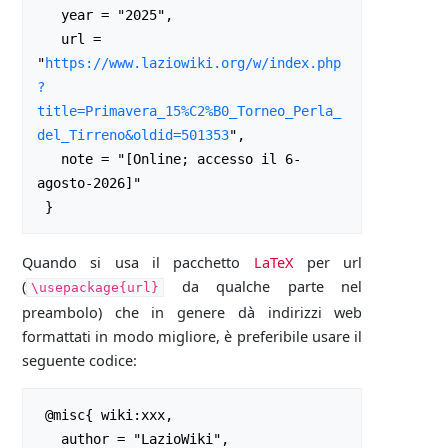
   year = "2025",

   url = 
"
https://www.laziowiki.org/w/index.php
?
title=Primavera_15%C2%B0_Torneo_Perla_
del_Tirreno&oldid=501353
",

   note = "[Online; accesso il 6-
agosto-2026]"

Quando si usa il pacchetto
LaTeX
per url
(
da qualche parte nel
\usepackage{url}
preambolo) che in genere dà indirizzi web
formattati in modo migliore, è preferibile usare il
seguente codice:
 @misc{ wiki:xxx,

   author = "LazioWiki",
