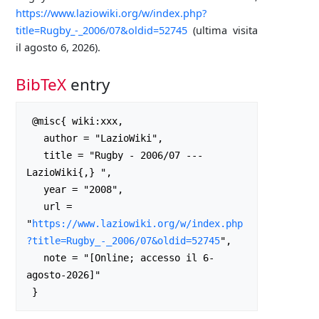
https://www.laziowiki.org/w/index.php?
title=Rugby_-_2006/07&oldid=52745
(ultima visita
il agosto 6, 2026).
BibTeX
entry
 @misc{ wiki:xxx,

   author = "LazioWiki",

   title = "Rugby - 2006/07 --- 
LazioWiki{,} ",

   year = "2008",

   url = 
"
https://www.laziowiki.org/w/index.php
?title=Rugby_-_2006/07&oldid=52745
",

   note = "[Online; accesso il 6-
agosto-2026]"
