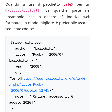
Quando si usa il pacchetto
LaTeX
per url
(
da qualche parte nel
\usepackage{url}
preambolo) che in genere dà indirizzi web
formattati in modo migliore, è preferibile usare il
seguente codice:
 @misc{ wiki:xxx,

   author = "LazioWiki",

   title = "Rugby - 2006/07 --- 
LazioWiki{,} ",

   year = "2008",

   url = 
"
\url{
https://www.laziowiki.org/w/inde
x.php?title=Rugby_-
_2006/07&oldid=52745
}
",

   note = "[Online; accesso il 6-
agosto-2026]"
