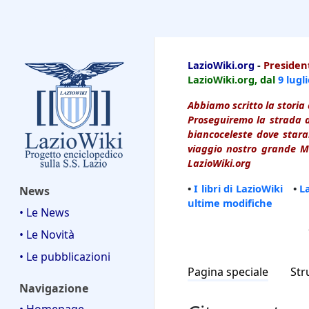
LazioWiki
LazioWiki.org
-
President
LazioWiki.org, dal
9 lugl
Abbiamo scritto la storia 
Proseguiremo la strada d
biancoceleste dove starai
viaggio nostro grande Ma
LazioWiki.org
•
I libri di LazioWiki
•
L
News
ultime modifiche
• Le News
• Le Novità
• Le pubblicazioni
Pagina speciale
Str
Navigazione