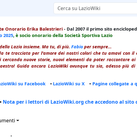
e Onorario Erika Balestrieri
- Dal 2007 il primo sito enciclopedi
io
2025
, è socio onorario della Società Sportiva Lazio
della Lazio insieme. Ma tu, di più.
Fabio
per sempre...
a te tracciata per l'amore dei nostri colori che tu amavi con i
 cercando nuove storie, nuovi elementi da poter raccontare ai le
estro! Guida ancora LazioWiki ovunque tu sia, adesso più di p
azioWiki su Facebook
•
LazioWiki su X
•
Pagine collegate a 
•
Nota per i lettori di LazioWiki.org che accedono al sito 
umenti