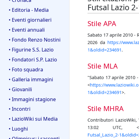
Futsal Lazio 2-
• Editoria - Media
• Eventi giornalieri
Stile APA
• Eventi annuali
Sabato 17 aprile 2010 - 
• Fondo Renzo Nostini
2026 da
https://www.la
• Figurine S.S. Lazio
1&oldid=234691
.
• Fondatori S.P. Lazio
Stile MLA
• Foto squadra
"Sabato 17 aprile 2010 
• Galleria immagini
<
https://www.laziowiki.
• Giovanili
1&oldid=234691
>.
• Immagini stagione
Stile MHRA
• Incontri
• LazioWiki sui Media
Contributori LazioWiki,
13:02 UTC, 
• Luoghi
Futsal_Lazio_2-1&oldid
• Olimpicus: i racconti