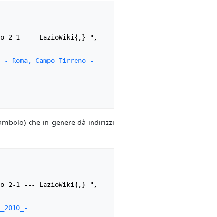
0_-_Roma,_Campo_Tirreno_-
mbolo) che in genere dà indirizzi
e_2010_-