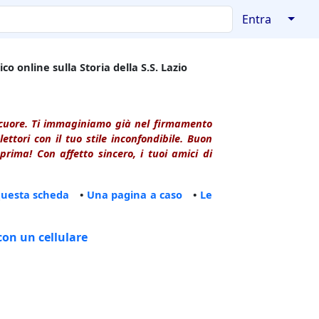
↓
Entra
co online sulla Storia della S.S. Lazio
l cuore. Ti immaginiamo già nel firmamento
ttori con il tuo stile inconfondibile. Buon
rima! Con affetto sincero, i tuoi amici di
questa scheda
•
Una pagina a caso
•
Le
con un cellulare