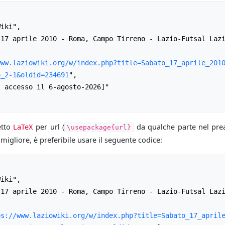
www.laziowiki.org/w/index.php?title=Sabato_17_aprile_201
o_2-1&oldid=234691
",

etto
LaTeX
per url (
da qualche parte nel prea
\usepackage{url}
igliore, è preferibile usare il seguente codice:
ps://www.laziowiki.org/w/index.php?title=Sabato_17_april