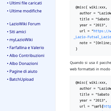
• Ultimi file caricati
 @misc{ wiki:xxx,

• Ultime modifiche
   author = "LazioWiki",

   title = "Sabato 17 aprile 2010 - Roma, Campo Tirreno - Lazio-Futsal Lazio 2-1 --- LazioWiki{,} ",

• LazioWiki Forum
   year = "2013",

   url = "
https://
• Siti amici
_Lazio-Futsal_Lazi
• myLazioWiki
   note = "[Online; accesso il 6-agosto-2026]"

• Farfallina e Valerio
• Albo Contribuzioni
Quando si usa il pacch
• Albo Donazioni
web formattati in modo m
• Pagine di aiuto
• BatchUpload
 @misc{ wiki:xxx,

   author = "LazioWiki",

   title = "Sabato 17 aprile 2010 - Roma, Campo Tirreno - Lazio-Futsal Lazio 2-1 --- LazioWiki{,} ",

   year = "2013",

   url = "
\url{
htt