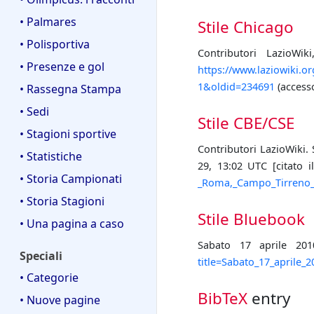
• Palmares
Stile Chicago
• Polisportiva
Contributori LazioWi
• Presenze e gol
https://www.laziowiki.o
1&oldid=234691
(accesso
• Rassegna Stampa
• Sedi
Stile CBE/CSE
• Stagioni sportive
Contributori LazioWiki. 
• Statistiche
29, 13:02 UTC [citato 
• Storia Campionati
_Roma,_Campo_Tirreno_-
• Storia Stagioni
Stile Bluebook
• Una pagina a caso
Sabato 17 aprile 20
Speciali
title=Sabato_17_aprile
• Categorie
BibTeX
entry
• Nuove pagine