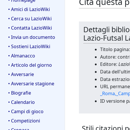
Cita questa 
• Homepage
• Amici di LazioWiki
• Cerca su LazioWiki
Dettagli bibli
• Contatta LazioWiki
Lazio-Futsal L
• Invia un documento
• Sostieni LazioWiki
Titolo pagina
• Almanacco
Autore: contr
Editore:
Lazio
• Articolo del giorno
Data dell'ult
• Avversarie
Data estrazio
• Avversarie stagione
URL permane
• Biografie
_Roma,_Campo
ID versione p
• Calendario
• Campi di gioco
• Competizioni
Stili citazion
• Cronaca