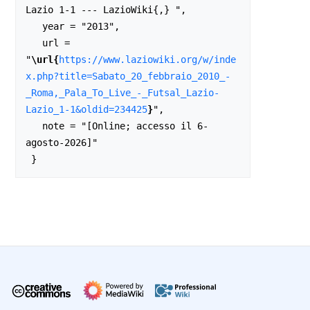
Lazio 1-1 --- LazioWiki{,} ",

   year = "2013",

   url = 
"
\url{
https://www.laziowiki.org/w/inde
x.php?title=Sabato_20_febbraio_2010_-
_Roma,_Pala_To_Live_-_Futsal_Lazio-
Lazio_1-1&oldid=234425
}
",

   note = "[Online; accesso il 6-
agosto-2026]"
