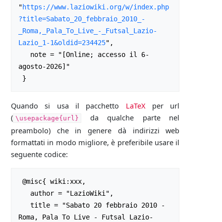
"
https://www.laziowiki.org/w/index.php
?title=Sabato_20_febbraio_2010_-
_Roma,_Pala_To_Live_-_Futsal_Lazio-
Lazio_1-1&oldid=234425
",

   note = "[Online; accesso il 6-
agosto-2026]"

Quando si usa il pacchetto
LaTeX
per url
(
da qualche parte nel
\usepackage{url}
preambolo) che in genere dà indirizzi web
formattati in modo migliore, è preferibile usare il
seguente codice:
 @misc{ wiki:xxx,

   author = "LazioWiki",

   title = "Sabato 20 febbraio 2010 - 
Roma, Pala To Live - Futsal Lazio-