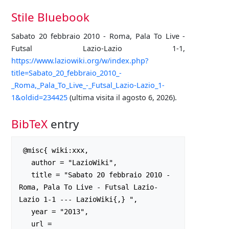
Stile Bluebook
Sabato 20 febbraio 2010 - Roma, Pala To Live -
Futsal Lazio-Lazio 1-1,
https://www.laziowiki.org/w/index.php?
title=Sabato_20_febbraio_2010_-
_Roma,_Pala_To_Live_-_Futsal_Lazio-Lazio_1-
1&oldid=234425
(ultima visita il agosto 6, 2026).
BibTeX
entry
 @misc{ wiki:xxx,

   author = "LazioWiki",

   title = "Sabato 20 febbraio 2010 - 
Roma, Pala To Live - Futsal Lazio-
Lazio 1-1 --- LazioWiki{,} ",

   year = "2013",

   url = 