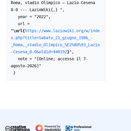
Roma, stadio Olimpico – Lazio-Cesena 
0-0 --- LazioWiki{,} ",

   year = "2022",

   url = 
"
\url{
https://www.laziowiki.org/w/inde
x.php?title=Sabato_21_giugno_1986_-
_Roma,_stadio_Olimpico_%E2%80%93_Lazio
-Cesena_0-0&oldid=448192
}
",

   note = "[Online; accesso il 7-
agosto-2026]"
