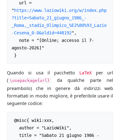
   url = 
"
https://www.laziowiki.org/w/index.php
?title=Sabato_21_giugno_1986_-
_Roma,_stadio_Olimpico_%E2%80%93_Lazio
-Cesena_0-0&oldid=448192
",

   note = "[Online; accesso il 7-
agosto-2026]"

Quando si usa il pacchetto
LaTeX
per url
(
da qualche parte nel
\usepackage{url}
preambolo) che in genere dà indirizzi web
formattati in modo migliore, è preferibile usare il
seguente codice:
 @misc{ wiki:xxx,

   author = "LazioWiki",

   title = "Sabato 21 giugno 1986 - 