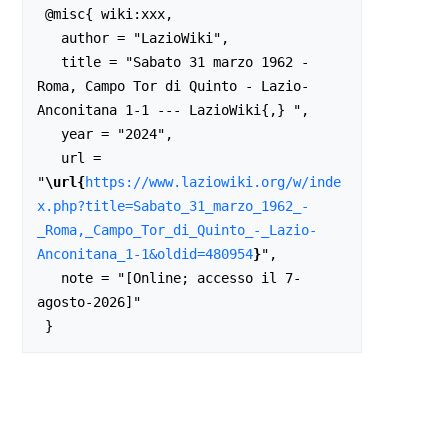
 @misc{ wiki:xxx,

   author = "LazioWiki",

   title = "Sabato 31 marzo 1962 - 
Roma, Campo Tor di Quinto - Lazio-
Anconitana 1-1 --- LazioWiki{,} ",

   year = "2024",

   url = 
"
\url{
https://www.laziowiki.org/w/inde
x.php?title=Sabato_31_marzo_1962_-
_Roma,_Campo_Tor_di_Quinto_-_Lazio-
Anconitana_1-1&oldid=480954
}
",

   note = "[Online; accesso il 7-
agosto-2026]"
