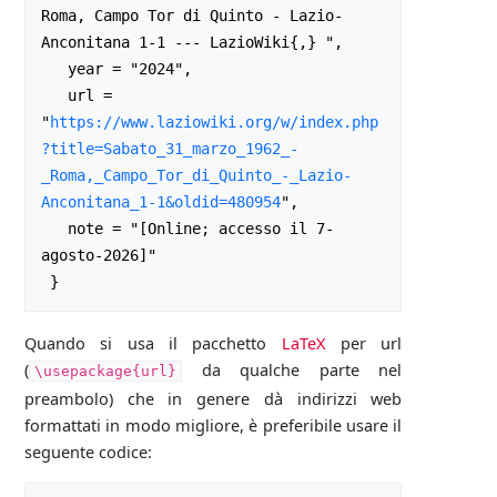
Roma, Campo Tor di Quinto - Lazio-
Anconitana 1-1 --- LazioWiki{,} ",

   year = "2024",

   url = 
"
https://www.laziowiki.org/w/index.php
?title=Sabato_31_marzo_1962_-
_Roma,_Campo_Tor_di_Quinto_-_Lazio-
Anconitana_1-1&oldid=480954
",

   note = "[Online; accesso il 7-
agosto-2026]"

Quando si usa il pacchetto
LaTeX
per url
(
da qualche parte nel
\usepackage{url}
preambolo) che in genere dà indirizzi web
formattati in modo migliore, è preferibile usare il
seguente codice: