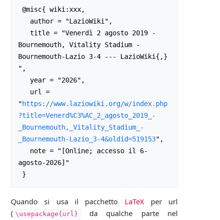
 @misc{ wiki:xxx,

   author = "LazioWiki",

   title = "Venerdì 2 agosto 2019 - 
Bournemouth, Vitality Stadium - 
Bournemouth-Lazio 3-4 --- LazioWiki{,} 
",

   year = "2026",

   url = 
"
https://www.laziowiki.org/w/index.php
?title=Venerd%C3%AC_2_agosto_2019_-
_Bournemouth,_Vitality_Stadium_-
_Bournemouth-Lazio_3-4&oldid=519153
",

   note = "[Online; accesso il 6-
agosto-2026]"

Quando si usa il pacchetto
LaTeX
per url
(
da qualche parte nel
\usepackage{url}