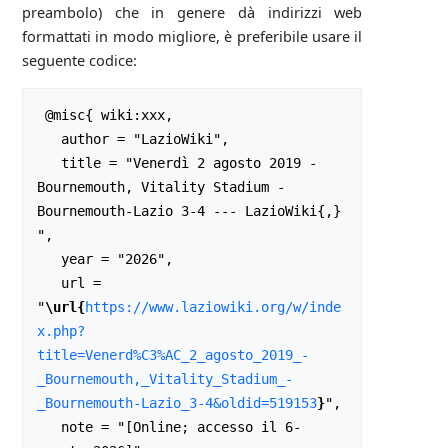
preambolo) che in genere dà indirizzi web
formattati in modo migliore, è preferibile usare il
seguente codice:
 @misc{ wiki:xxx,

   author = "LazioWiki",

   title = "Venerdì 2 agosto 2019 - 
Bournemouth, Vitality Stadium - 
Bournemouth-Lazio 3-4 --- LazioWiki{,} 
",

   year = "2026",

   url = 
"
\url{
https://www.laziowiki.org/w/inde
x.php?
title=Venerd%C3%AC_2_agosto_2019_-
_Bournemouth,_Vitality_Stadium_-
_Bournemouth-Lazio_3-4&oldid=519153
}
",

   note = "[Online; accesso il 6-