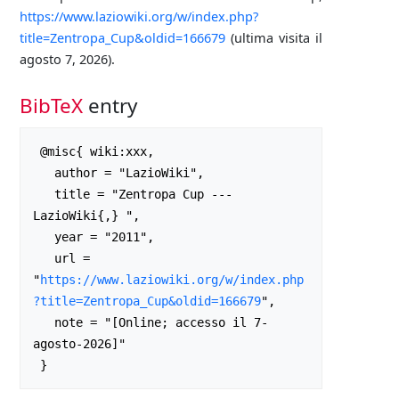
https://www.laziowiki.org/w/index.php?
title=Zentropa_Cup&oldid=166679
(ultima visita il
agosto 7, 2026).
BibTeX
entry
 @misc{ wiki:xxx,

   author = "LazioWiki",

   title = "Zentropa Cup --- 
LazioWiki{,} ",

   year = "2011",

   url = 
"
https://www.laziowiki.org/w/index.php
?title=Zentropa_Cup&oldid=166679
",

   note = "[Online; accesso il 7-
agosto-2026]"
