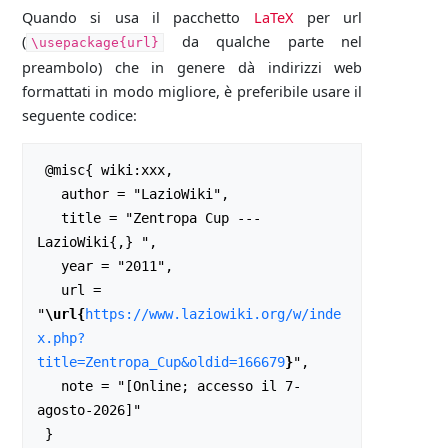
Quando si usa il pacchetto
LaTeX
per url
(
da qualche parte nel
\usepackage{url}
preambolo) che in genere dà indirizzi web
formattati in modo migliore, è preferibile usare il
seguente codice:
 @misc{ wiki:xxx,

   author = "LazioWiki",

   title = "Zentropa Cup --- 
LazioWiki{,} ",

   year = "2011",

   url = 
"
\url{
https://www.laziowiki.org/w/inde
x.php?
title=Zentropa_Cup&oldid=166679
}
",

   note = "[Online; accesso il 7-
agosto-2026]"
