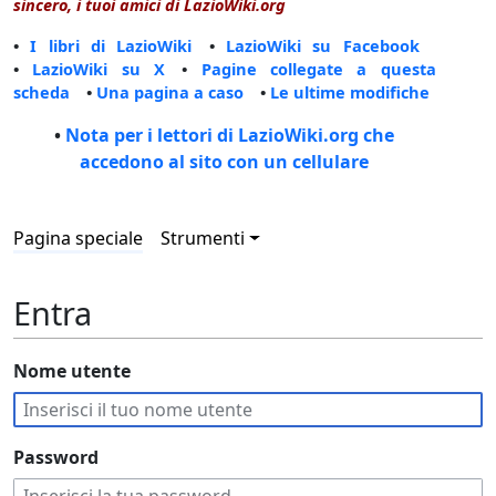
sincero, i tuoi amici di LazioWiki.org
•
I libri di LazioWiki
•
LazioWiki su Facebook
•
LazioWiki su X
•
Pagine collegate a questa
scheda
•
Una pagina a caso
•
Le ultime modifiche
•
Nota per i lettori di LazioWiki.org che
accedono al sito con un cellulare
Pagina speciale
Strumenti
Entra
Nome utente
Password