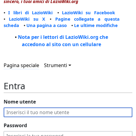
sincero, i tuoi amici di LazioWiki.org
•
I libri di LazioWiki
•
LazioWiki su Facebook
•
LazioWiki su X
•
Pagine collegate a questa
scheda
•
Una pagina a caso
•
Le ultime modifiche
•
Nota per i lettori di LazioWiki.org che
accedono al sito con un cellulare
Pagina speciale
Strumenti
Entra
Nome utente
Password