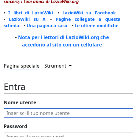
sincero, i tuoi amici di LazioWiki.org
•
I libri di LazioWiki
•
LazioWiki su Facebook
•
LazioWiki su X
•
Pagine collegate a questa
scheda
•
Una pagina a caso
•
Le ultime modifiche
•
Nota per i lettori di LazioWiki.org che
accedono al sito con un cellulare
Pagina speciale
Strumenti
Entra
Nome utente
Password