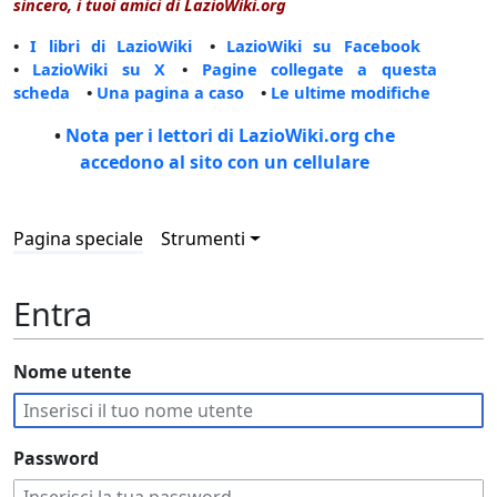
sincero, i tuoi amici di LazioWiki.org
•
I libri di LazioWiki
•
LazioWiki su Facebook
•
LazioWiki su X
•
Pagine collegate a questa
scheda
•
Una pagina a caso
•
Le ultime modifiche
•
Nota per i lettori di LazioWiki.org che
accedono al sito con un cellulare
Pagina speciale
Strumenti
Entra
Nome utente
Password