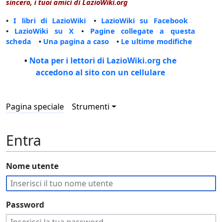
sincero, i tuoi amici di LazioWiki.org
•
I libri di LazioWiki
•
LazioWiki su Facebook
•
LazioWiki su X
•
Pagine collegate a questa
scheda
•
Una pagina a caso
•
Le ultime modifiche
•
Nota per i lettori di LazioWiki.org che
accedono al sito con un cellulare
Pagina speciale
Strumenti
Entra
Nome utente
Password