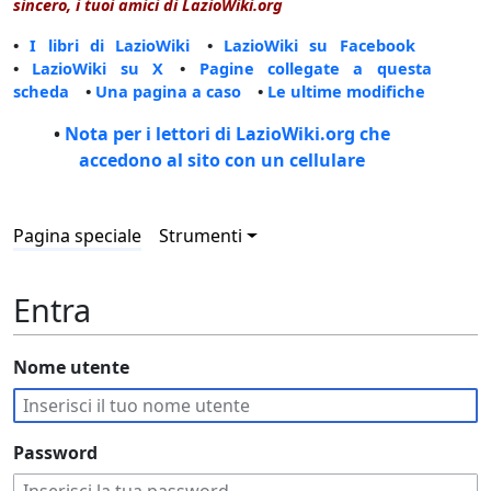
sincero, i tuoi amici di LazioWiki.org
•
I libri di LazioWiki
•
LazioWiki su Facebook
•
LazioWiki su X
•
Pagine collegate a questa
scheda
•
Una pagina a caso
•
Le ultime modifiche
•
Nota per i lettori di LazioWiki.org che
accedono al sito con un cellulare
Pagina speciale
Strumenti
Entra
Nome utente
Password