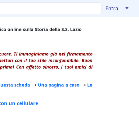
↓
Entra
co online sulla Storia della S.S. Lazio
l cuore. Ti immaginiamo già nel firmamento
ttori con il tuo stile inconfondibile. Buon
rima! Con affetto sincero, i tuoi amici di
questa scheda
•
Una pagina a caso
•
Le
con un cellulare