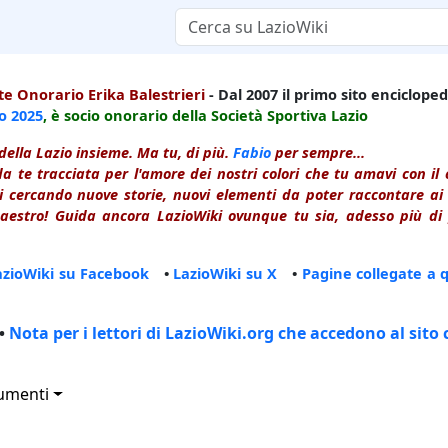
e Onorario Erika Balestrieri
- Dal 2007 il primo sito enciclopedi
io
2025
, è socio onorario della Società Sportiva Lazio
della Lazio insieme. Ma tu, di più.
Fabio
per sempre...
a te tracciata per l'amore dei nostri colori che tu amavi con i
 cercando nuove storie, nuovi elementi da poter raccontare ai le
estro! Guida ancora LazioWiki ovunque tu sia, adesso più di p
azioWiki su Facebook
•
LazioWiki su X
•
Pagine collegate a 
•
Nota per i lettori di LazioWiki.org che accedono al sito 
umenti