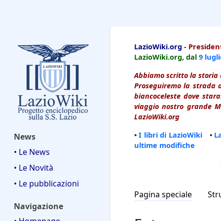
LazioWiki
LazioWiki.org
-
President
LazioWiki.org, dal
9 lugl
Abbiamo scritto la storia 
Proseguiremo la strada d
biancoceleste dove starai
viaggio nostro grande Ma
LazioWiki.org
•
I libri di LazioWiki
•
L
News
ultime modifiche
• Le News
• Le Novità
• Le pubblicazioni
Pagina speciale
Str
Navigazione