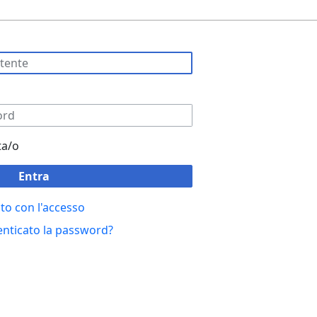
ta/o
Entra
to con l'accesso
enticato la password?