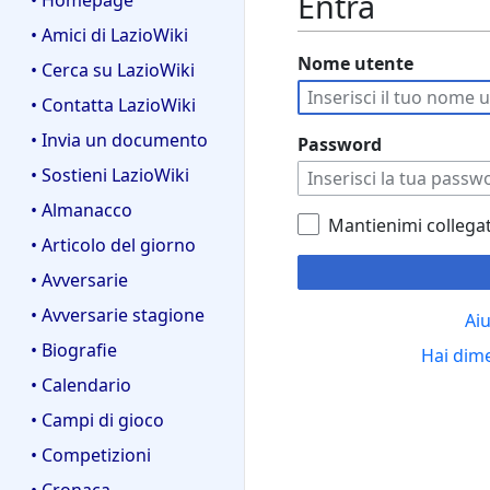
Entra
• Homepage
• Amici di LazioWiki
Nome utente
• Cerca su LazioWiki
• Contatta LazioWiki
• Invia un documento
Password
• Sostieni LazioWiki
• Almanacco
Mantienimi collega
• Articolo del giorno
• Avversarie
• Avversarie stagione
Aiu
• Biografie
Hai dim
• Calendario
• Campi di gioco
• Competizioni
• Cronaca