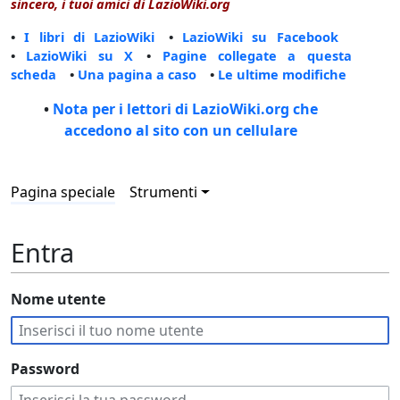
sincero, i tuoi amici di LazioWiki.org
•
I libri di LazioWiki
•
LazioWiki su Facebook
•
LazioWiki su X
•
Pagine collegate a questa
scheda
•
Una pagina a caso
•
Le ultime modifiche
•
Nota per i lettori di LazioWiki.org che
accedono al sito con un cellulare
Pagina speciale
Strumenti
Entra
Nome utente
Password