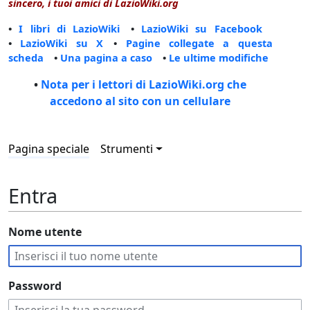
sincero, i tuoi amici di LazioWiki.org
•
I libri di LazioWiki
•
LazioWiki su Facebook
•
LazioWiki su X
•
Pagine collegate a questa
scheda
•
Una pagina a caso
•
Le ultime modifiche
•
Nota per i lettori di LazioWiki.org che
accedono al sito con un cellulare
Pagina speciale
Strumenti
Entra
Nome utente
Password