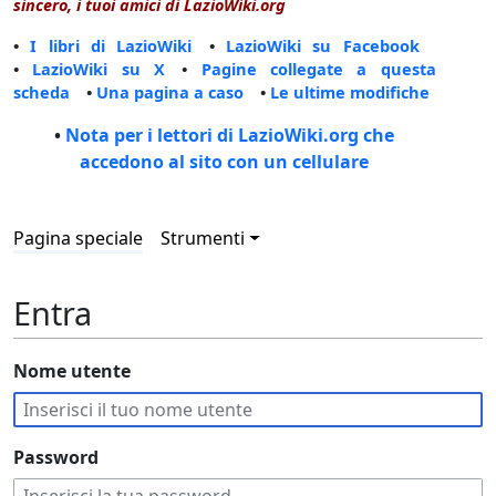
sincero, i tuoi amici di LazioWiki.org
•
I libri di LazioWiki
•
LazioWiki su Facebook
•
LazioWiki su X
•
Pagine collegate a questa
scheda
•
Una pagina a caso
•
Le ultime modifiche
•
Nota per i lettori di LazioWiki.org che
accedono al sito con un cellulare
Pagina speciale
Strumenti
Entra
Nome utente
Password