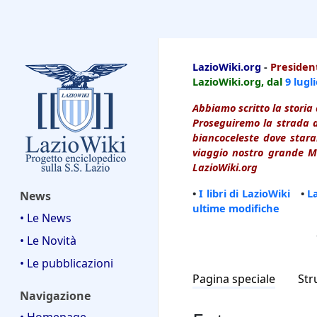
LazioWiki
LazioWiki.org
-
President
LazioWiki.org, dal
9 lugl
Abbiamo scritto la storia 
Proseguiremo la strada d
biancoceleste dove starai
viaggio nostro grande Ma
LazioWiki.org
•
I libri di LazioWiki
•
L
News
ultime modifiche
• Le News
• Le Novità
• Le pubblicazioni
Pagina speciale
Str
Navigazione