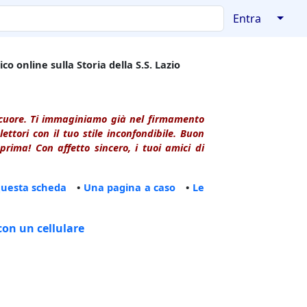
↓
Entra
co online sulla Storia della S.S. Lazio
l cuore. Ti immaginiamo già nel firmamento
ttori con il tuo stile inconfondibile. Buon
rima! Con affetto sincero, i tuoi amici di
questa scheda
•
Una pagina a caso
•
Le
con un cellulare