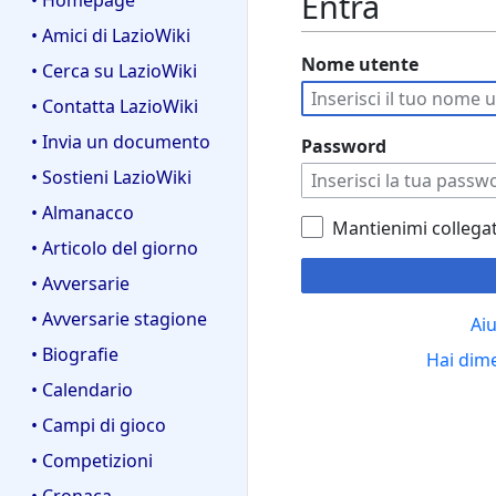
Entra
• Homepage
• Amici di LazioWiki
Nome utente
• Cerca su LazioWiki
• Contatta LazioWiki
• Invia un documento
Password
• Sostieni LazioWiki
• Almanacco
Mantienimi collega
• Articolo del giorno
• Avversarie
• Avversarie stagione
Aiu
• Biografie
Hai dim
• Calendario
• Campi di gioco
• Competizioni
• Cronaca