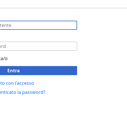
ta/o
Entra
to con l'accesso
enticato la password?