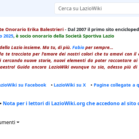
e Onorario Erika Balestrieri
- Dal 2007 il primo sito enciclopedi
io
2025
, è socio onorario della Società Sportiva Lazio
della Lazio insieme. Ma tu, di più.
Fabio
per sempre...
a te tracciata per l'amore dei nostri colori che tu amavi con i
 cercando nuove storie, nuovi elementi da poter raccontare ai le
estro! Guida ancora LazioWiki ovunque tu sia, adesso più di p
azioWiki su Facebook
•
LazioWiki su X
•
Pagine collegate a 
•
Nota per i lettori di LazioWiki.org che accedono al sito 
umenti