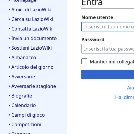
Entra
• Homepage
• Amici di LazioWiki
Nome utente
• Cerca su LazioWiki
• Contatta LazioWiki
• Invia un documento
Password
• Sostieni LazioWiki
• Almanacco
Mantienimi collega
• Articolo del giorno
• Avversarie
• Avversarie stagione
Aiu
• Biografie
Hai dim
• Calendario
• Campi di gioco
• Competizioni
• Cronaca