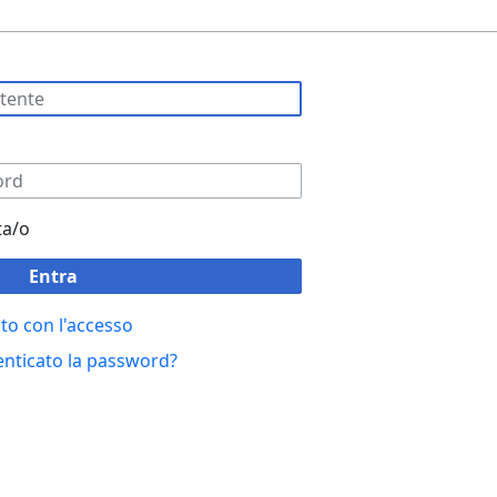
ta/o
Entra
to con l'accesso
enticato la password?