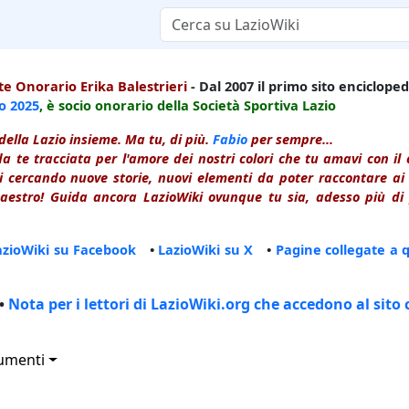
e Onorario Erika Balestrieri
- Dal 2007 il primo sito enciclopedi
io
2025
, è socio onorario della Società Sportiva Lazio
della Lazio insieme. Ma tu, di più.
Fabio
per sempre...
a te tracciata per l'amore dei nostri colori che tu amavi con i
 cercando nuove storie, nuovi elementi da poter raccontare ai le
estro! Guida ancora LazioWiki ovunque tu sia, adesso più di p
azioWiki su Facebook
•
LazioWiki su X
•
Pagine collegate a 
•
Nota per i lettori di LazioWiki.org che accedono al sito 
umenti