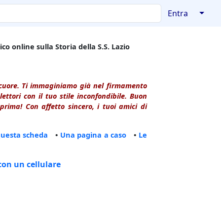
↓
Entra
co online sulla Storia della S.S. Lazio
l cuore. Ti immaginiamo già nel firmamento
ttori con il tuo stile inconfondibile. Buon
rima! Con affetto sincero, i tuoi amici di
questa scheda
•
Una pagina a caso
•
Le
con un cellulare