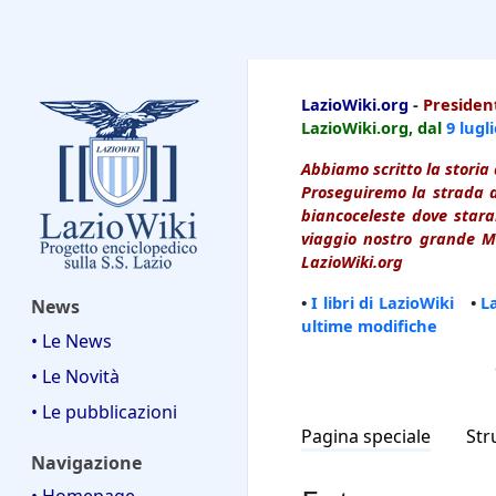
LazioWiki
LazioWiki.org
-
President
LazioWiki.org, dal
9 lugl
Abbiamo scritto la storia 
Proseguiremo la strada d
biancoceleste dove starai
viaggio nostro grande Ma
LazioWiki.org
•
I libri di LazioWiki
•
L
News
ultime modifiche
• Le News
• Le Novità
• Le pubblicazioni
Pagina speciale
Str
Navigazione