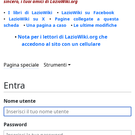
sincero, i tuoi amici di LazioWiki.org
•
I libri di LazioWiki
•
LazioWiki su Facebook
•
LazioWiki su X
•
Pagine collegate a questa
scheda
•
Una pagina a caso
•
Le ultime modifiche
•
Nota per i lettori di LazioWiki.org che
accedono al sito con un cellulare
Pagina speciale
Strumenti
Entra
Nome utente
Password