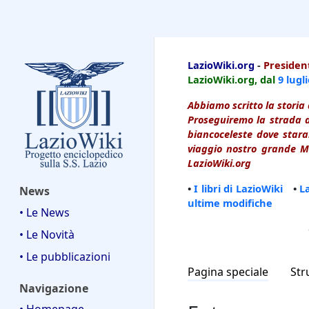
LazioWiki
LazioWiki.org
-
President
LazioWiki.org, dal
9 lugl
Abbiamo scritto la storia 
Proseguiremo la strada d
biancoceleste dove starai
viaggio nostro grande Ma
LazioWiki.org
•
I libri di LazioWiki
•
L
News
ultime modifiche
• Le News
• Le Novità
• Le pubblicazioni
Pagina speciale
Str
Navigazione