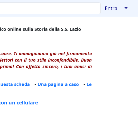
↓
Entra
co online sulla Storia della S.S. Lazio
l cuore. Ti immaginiamo già nel firmamento
ttori con il tuo stile inconfondibile. Buon
rima! Con affetto sincero, i tuoi amici di
questa scheda
•
Una pagina a caso
•
Le
con un cellulare