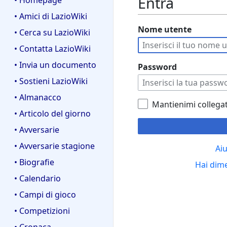
Entra
• Homepage
• Amici di LazioWiki
Nome utente
• Cerca su LazioWiki
• Contatta LazioWiki
• Invia un documento
Password
• Sostieni LazioWiki
• Almanacco
Mantienimi collega
• Articolo del giorno
• Avversarie
• Avversarie stagione
Aiu
• Biografie
Hai dim
• Calendario
• Campi di gioco
• Competizioni
• Cronaca