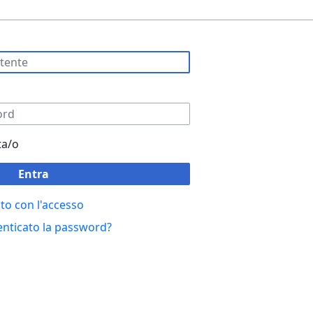
ta/o
Entra
to con l'accesso
enticato la password?