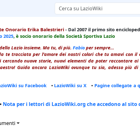
e Onorario Erika Balestrieri
- Dal 2007 il primo sito enciclopedi
io
2025
, è socio onorario della Società Sportiva Lazio
della Lazio insieme. Ma tu, di più.
Fabio
per sempre...
a te tracciata per l'amore dei nostri colori che tu amavi con i
 cercando nuove storie, nuovi elementi da poter raccontare ai le
estro! Guida ancora LazioWiki ovunque tu sia, adesso più di p
azioWiki su Facebook
•
LazioWiki su X
•
Pagine collegate a 
•
Nota per i lettori di LazioWiki.org che accedono al sito 
umenti