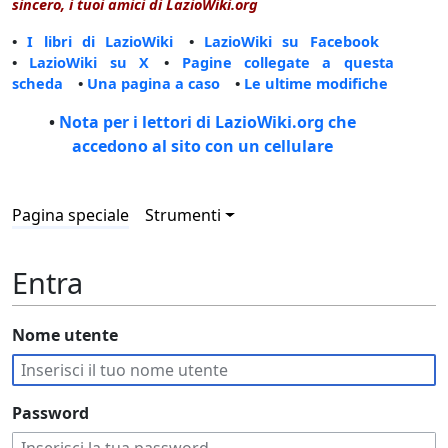
sincero, i tuoi amici di LazioWiki.org
•
I libri di LazioWiki
•
LazioWiki su Facebook
•
LazioWiki su X
•
Pagine collegate a questa
scheda
•
Una pagina a caso
•
Le ultime modifiche
•
Nota per i lettori di LazioWiki.org che
accedono al sito con un cellulare
Pagina speciale
Strumenti
Entra
Nome utente
Password