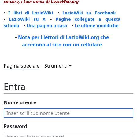
sincero, i tuoi amici di LazioWiki.org
•
I libri di LazioWiki
•
LazioWiki su Facebook
•
LazioWiki su X
•
Pagine collegate a questa
scheda
•
Una pagina a caso
•
Le ultime modifiche
•
Nota per i lettori di LazioWiki.org che
accedono al sito con un cellulare
Pagina speciale
Strumenti
Entra
Nome utente
Password