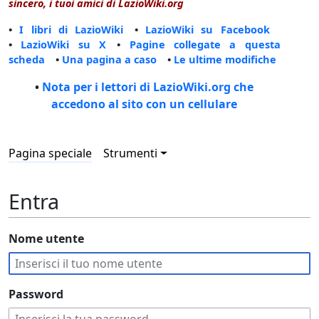
sincero, i tuoi amici di LazioWiki.org
•
I libri di LazioWiki
•
LazioWiki su Facebook
•
LazioWiki su X
•
Pagine collegate a questa
scheda
•
Una pagina a caso
•
Le ultime modifiche
•
Nota per i lettori di LazioWiki.org che
accedono al sito con un cellulare
Pagina speciale
Strumenti
Entra
Nome utente
Password