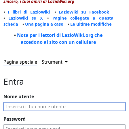
sincero, i tuoi amici di LazioWiki.org
•
I libri di LazioWiki
•
LazioWiki su Facebook
•
LazioWiki su X
•
Pagine collegate a questa
scheda
•
Una pagina a caso
•
Le ultime modifiche
•
Nota per i lettori di LazioWiki.org che
accedono al sito con un cellulare
Pagina speciale
Strumenti
Entra
Nome utente
Password