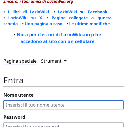
sincero, i tuoi amici di LazioWiki.org
•
I libri di LazioWiki
•
LazioWiki su Facebook
•
LazioWiki su X
•
Pagine collegate a questa
scheda
•
Una pagina a caso
•
Le ultime modifiche
•
Nota per i lettori di LazioWiki.org che
accedono al sito con un cellulare
Pagina speciale
Strumenti
Entra
Nome utente
Password