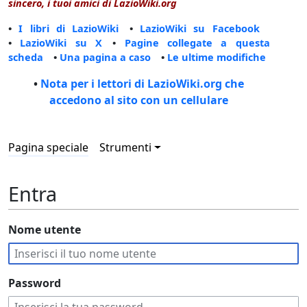
sincero, i tuoi amici di LazioWiki.org
•
I libri di LazioWiki
•
LazioWiki su Facebook
•
LazioWiki su X
•
Pagine collegate a questa
scheda
•
Una pagina a caso
•
Le ultime modifiche
•
Nota per i lettori di LazioWiki.org che
accedono al sito con un cellulare
Pagina speciale
Strumenti
Entra
Nome utente
Password