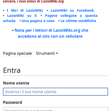
sincero, i tuoi amici di LazioWiki.org
•
I libri di LazioWiki
•
LazioWiki su Facebook
•
LazioWiki su X
•
Pagine collegate a questa
scheda
•
Una pagina a caso
•
Le ultime modifiche
•
Nota per i lettori di LazioWiki.org che
accedono al sito con un cellulare
Pagina speciale
Strumenti
Entra
Nome utente
Password