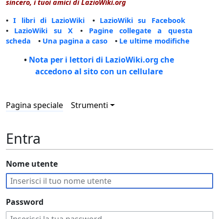
sincero, i tuoi amici di LazioWiki.org
•
I libri di LazioWiki
•
LazioWiki su Facebook
•
LazioWiki su X
•
Pagine collegate a questa
scheda
•
Una pagina a caso
•
Le ultime modifiche
•
Nota per i lettori di LazioWiki.org che
accedono al sito con un cellulare
Pagina speciale
Strumenti
Entra
Nome utente
Password