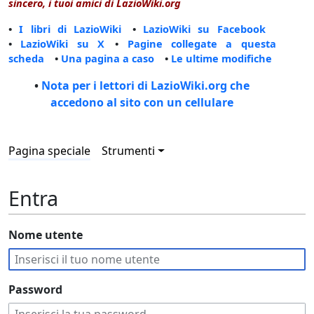
sincero, i tuoi amici di LazioWiki.org
•
I libri di LazioWiki
•
LazioWiki su Facebook
•
LazioWiki su X
•
Pagine collegate a questa
scheda
•
Una pagina a caso
•
Le ultime modifiche
•
Nota per i lettori di LazioWiki.org che
accedono al sito con un cellulare
Pagina speciale
Strumenti
Entra
Nome utente
Password