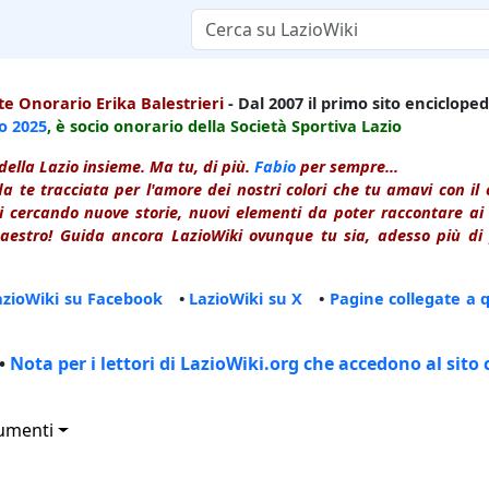
e Onorario Erika Balestrieri
- Dal 2007 il primo sito enciclopedi
io
2025
, è socio onorario della Società Sportiva Lazio
della Lazio insieme. Ma tu, di più.
Fabio
per sempre...
a te tracciata per l'amore dei nostri colori che tu amavi con i
 cercando nuove storie, nuovi elementi da poter raccontare ai le
estro! Guida ancora LazioWiki ovunque tu sia, adesso più di p
azioWiki su Facebook
•
LazioWiki su X
•
Pagine collegate a 
•
Nota per i lettori di LazioWiki.org che accedono al sito 
umenti