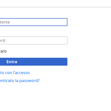
ta/o
Entra
to con l'accesso
enticato la password?