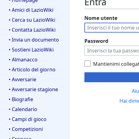
Entra
• Homepage
• Amici di LazioWiki
Nome utente
• Cerca su LazioWiki
• Contatta LazioWiki
• Invia un documento
Password
• Sostieni LazioWiki
• Almanacco
Mantienimi collega
• Articolo del giorno
• Avversarie
• Avversarie stagione
Aiu
• Biografie
Hai dim
• Calendario
• Campi di gioco
• Competizioni
• Cronaca