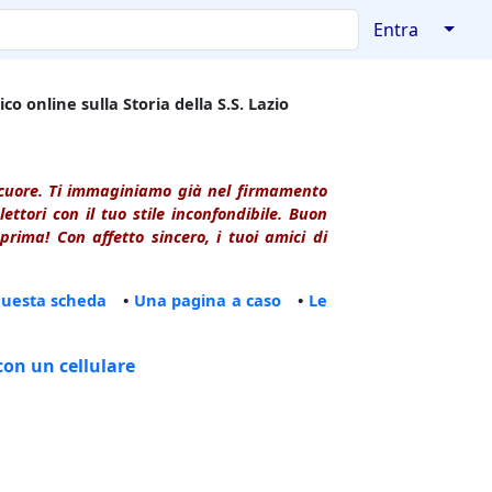
↓
Entra
co online sulla Storia della S.S. Lazio
l cuore. Ti immaginiamo già nel firmamento
ttori con il tuo stile inconfondibile. Buon
rima! Con affetto sincero, i tuoi amici di
questa scheda
•
Una pagina a caso
•
Le
con un cellulare