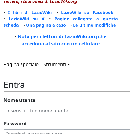
sincero, i tuoi amici di LazioWiki.org
•
I libri di LazioWiki
•
LazioWiki su Facebook
•
LazioWiki su X
•
Pagine collegate a questa
scheda
•
Una pagina a caso
•
Le ultime modifiche
•
Nota per i lettori di LazioWiki.org che
accedono al sito con un cellulare
Pagina speciale
Strumenti
Entra
Nome utente
Password