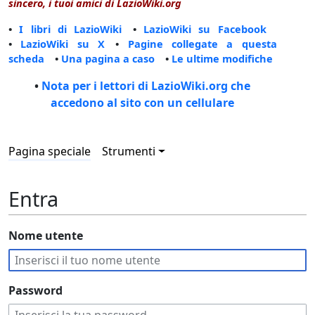
sincero, i tuoi amici di LazioWiki.org
•
I libri di LazioWiki
•
LazioWiki su Facebook
•
LazioWiki su X
•
Pagine collegate a questa
scheda
•
Una pagina a caso
•
Le ultime modifiche
•
Nota per i lettori di LazioWiki.org che
accedono al sito con un cellulare
Pagina speciale
Strumenti
Entra
Nome utente
Password