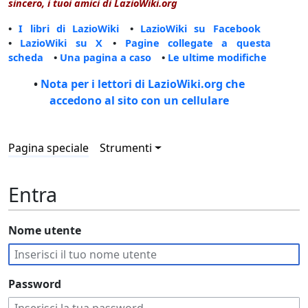
sincero, i tuoi amici di LazioWiki.org
•
I libri di LazioWiki
•
LazioWiki su Facebook
•
LazioWiki su X
•
Pagine collegate a questa
scheda
•
Una pagina a caso
•
Le ultime modifiche
•
Nota per i lettori di LazioWiki.org che
accedono al sito con un cellulare
Pagina speciale
Strumenti
Entra
Nome utente
Password